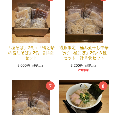
「塩そば」2食＋「鴨と蛤
通販限定 極み煮干し中華
の醤油そば」2食 計4食
そば「極にぼ」2食×３種
セット
セット 計６食セット
5,000円
6,200円
（税込み）
（税込み）
在庫切れ
7
8