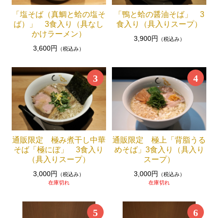
「塩そば（真鯛と蛤の塩そ
「鴨と蛤の醤油そば」 3
ば）」 3食入り（具なし
食入り（具入りスープ）
かけラーメン）
3,900円
（税込み）
3,600円
（税込み）
3
4
通販限定 極み煮干し中華
通販限定 極上「背脂うる
そば「極にぼ」 3食入り
めそば」3食入り（具入り
（具入りスープ）
スープ）
3,000円
3,000円
（税込み）
（税込み）
在庫切れ
在庫切れ
5
6