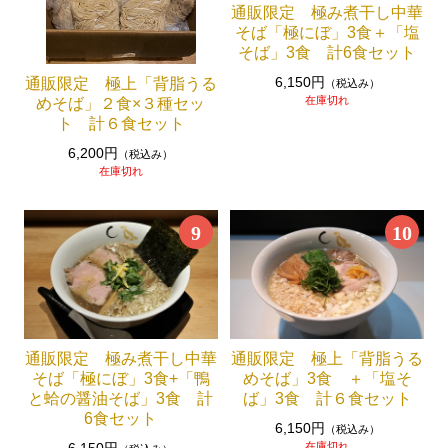
通販限定 極み煮干し中華
そば「極にぼ」3食＋「塩
そば」3食 計6食セット
6,150円
通販限定 極上「背脂うる
（税込み）
在庫切れ
めそば」２食×３種セッ
ト 計６食セット
6,200円
（税込み）
在庫切れ
9
10
通販限定 極み煮干し中華
通販限定 極上「背脂うる
そば「極にぼ」3食+「鴨
めそば」3食 ＋「塩そ
と蛤の醤油そば」3食 計
ば」3食 計６食セット
6食セット
6,150円
（税込み）
在庫切れ