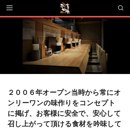
会員登録
マイページ
カート
<
>
２００６年オープン当時から常にオ
ンリーワンの味作りをコンセプ
ト
に掲げ、お客様に安全で、安心して
召し上がって頂ける食材を吟味して