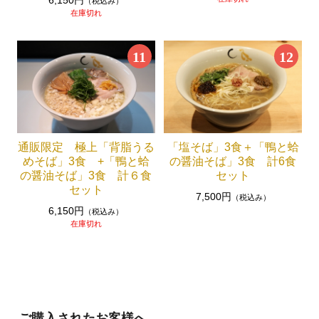
6,150円
（税込み）
在庫切れ
11
12
通販限定 極上「背脂うる
「塩そば」3食＋「鴨と蛤
めそば」3食 +「鴨と蛤
の醤油そば」3食 計6食
の醤油そば」3食 計６食
セット
セット
7,500円
（税込み）
6,150円
（税込み）
在庫切れ
ご購入されたお客様へ