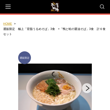
HOME
会員登録
マイページ
カート
通販限定 極上「背脂うるめそば」3食 +「鴨と蛤の醤油そば」3食 計６食
セット